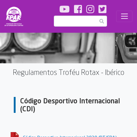
Passar
para
o
Pesquisar
conteúdo
principal
Regulamentos Troféu Rotax - Ibérico
Código Desportivo Internacional
(CDI)