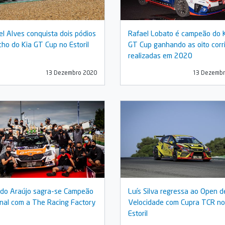
l Alves conquista dois pódios
Rafael Lobato é campeão do 
cho do Kia GT Cup no Estoril
GT Cup ganhando as oito corr
realizadas em 2020
13 Dezembro 2020
13 Dezembr
do Araújo sagra-se Campeão
Luís Silva regressa ao Open d
nal com a The Racing Factory
Velocidade com Cupra TCR no
Estoril