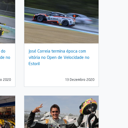
o do
José Correia termina época com
ade no
vitória no Open de Velocidade no
Estoril
o 2020
13 Dezembro 2020