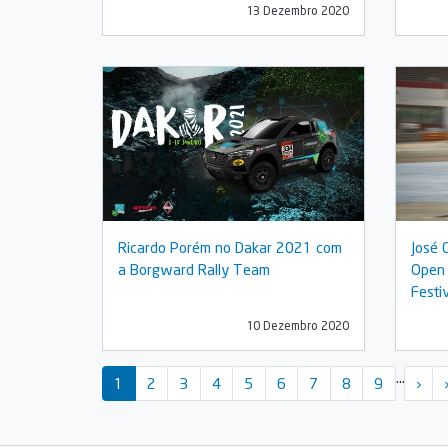
13 Dezembro 2020
Ricardo Porém no Dakar 2021 com
José 
a Borgward Rally Team
Open 
Festiv
10 Dezembro 2020
Paginação
…
››
1
2
3
4
5
6
7
8
9
›