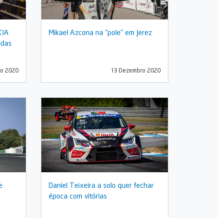
KIA
Mikael Azcona na “pole” em Jerez
idas
o 2020
13 Dezembro 2020
e
Daniel Teixeira a solo quer fechar
época com vitórias