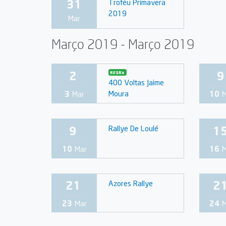
31
Troféu Primavera
2019
Mar
Março 2019 - Março 2019
2
9
RESRx
400 Voltas Jaime
Moura
3
Mar
10
M
9
1
Rallye De Loulé
10
Mar
16
M
21
2
Azores Rallye
23
Mar
24
M