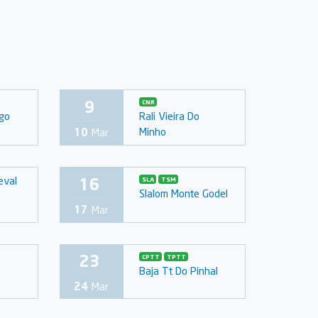
9
CNR
go
Rali Vieira Do
Minho
10
Mar
16
eval
SLA
TSM
Slalom Monte Godel
17
Mar
23
CPTT
TPTT
Baja Tt Do Pinhal
24
Mar