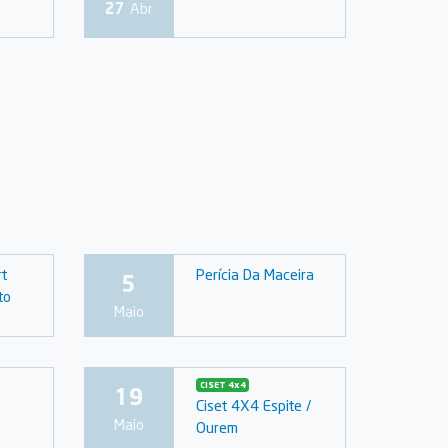
27
Abr
rt
Perícia Da Maceira
5
to
Maio
CISET 4x4
19
Ciset 4X4 Espite /
Maio
Ourem