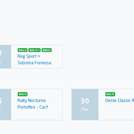
3
REG H
REG S +
BBCH
Reg Sport +
v
Sobreira Formosa
REG H
REG H
6
30
Rally Nocturno
Oeste Classic R
Portoflex - Cacf
r
Mar