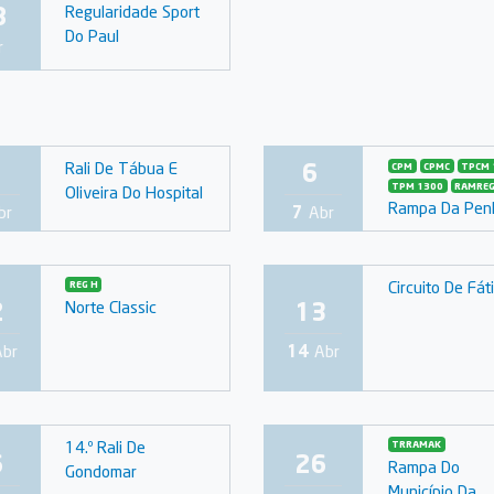
8
Regularidade Sport
Do Paul
r
6
Rali De Tábua E
CPM
CPMC
TPCM 
TPM 1300
RAMRE
Oliveira Do Hospital
Rampa Da Pen
br
7
Abr
Circuito De Fát
REG H
2
13
Norte Classic
Abr
14
Abr
14.º Rali De
TRRAMAK
6
26
Rampa Do
Gondomar
Município Da