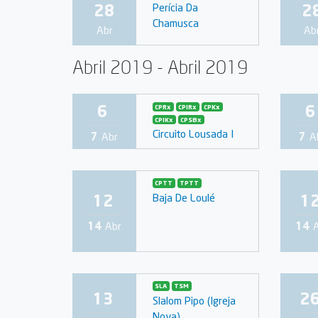
28
2
Perícia Da
Chamusca
Abr
Ab
Abril 2019 - Abril 2019
6
6
CPRx
CPIRx
CPKx
CPIKx
CPSBx
Circuito Lousada I
7
Abr
7
A
CPTT
TPTT
12
1
Baja De Loulé
14
Abr
14
SLA
TSM
13
2
Slalom Pipo (Igreja
Nova)