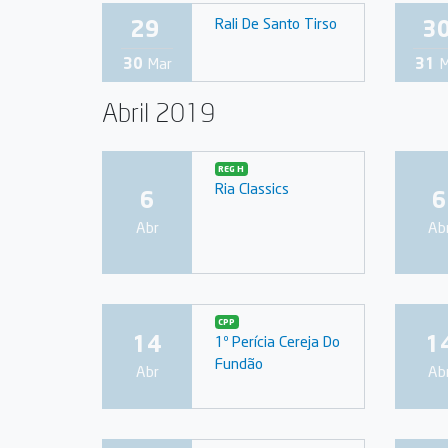
29
3
Rali De Santo Tirso
30
Mar
31
M
Abril 2019
REG H
Ria Classics
6
6
Abr
Ab
CPP
14
1
1º Perícia Cereja Do
Fundão
Abr
Ab