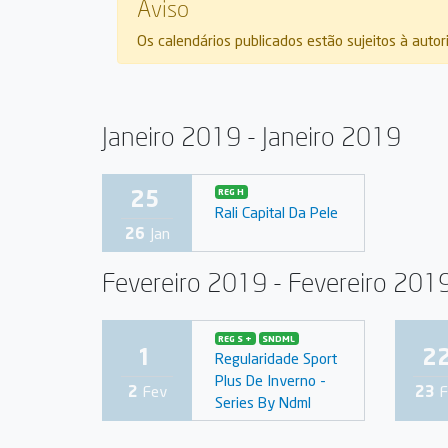
Aviso
Os calendários publicados estão sujeitos à auto
Janeiro 2019 - Janeiro 2019
25
REG H
Rali Capital Da Pele
26
Jan
Fevereiro 2019 - Fevereiro 201
REG S +
SNDML
1
2
Regularidade Sport
Plus De Inverno -
2
Fev
23
F
Series By Ndml