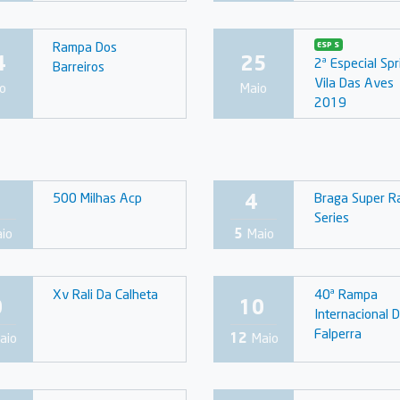
Rampa Dos
ESP S
4
25
2ª Especial Spr
Barreiros
Vila Das Aves
o
Maio
2019
4
500 Milhas Acp
Braga Super R
Series
io
5
Maio
Xv Rali Da Calheta
40ª Rampa
0
10
Internacional 
Falperra
aio
12
Maio