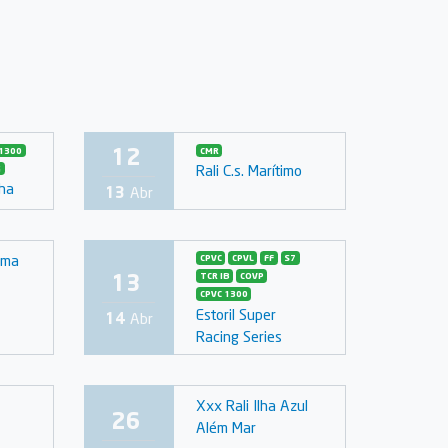
12
1300
CMR
Rali C.s. Marítimo
G
ha
13
Abr
ima
CPVC
CPVL
FF
S7
13
TCR IB
COVP
CPVC 1300
Estoril Super
14
Abr
Racing Series
Xxx Rali Ilha Azul
26
Além Mar