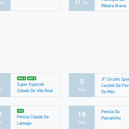
Abr
27
Abr
Ribeira Brava
3ª Circuito Spo
REG S
ESP S
5
Super Especial
Castelo De Por
o
Maio
Cidade De Vila Real
De Mós
Perícia Do
CPP
2
18
Perícia Cidade De
Palvarinho
o
Maio
Lamego