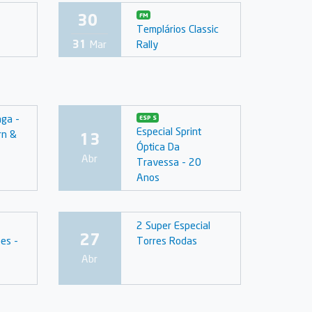
30
FM
Templários Classic
Rally
31
Mar
ga -
ESP S
Especial Sprint
rn &
13
Óptica Da
Abr
Travessa - 20
Anos
2 Super Especial
27
es -
Torres Rodas
Abr