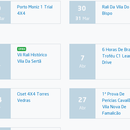
0
30
Porto Moniz 1 Trial
Rali Da Vila Do
4X4
Bispo
ar
31
Mar
6 Horas De Bra
CPRH
Vii Rali Histórico
Troféu C1 Lea
7
Vila Da Sertã
Drive
r
Abr
Ciset 4X4 Torres
1ª Prova De
4
27
Vedras
Pericias Cavalõ
Vila Nova De
r
Abr
Famalicão