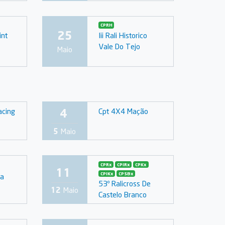
CPRH
25
int
Iii Rali Historico
Vale Do Tejo
Maio
4
acing
Cpt 4X4 Mação
5
Maio
CPRx
CPIRx
CPKx
11
CPIKx
CPSBx
Da
53º Ralicross De
12
Maio
Castelo Branco