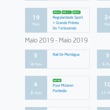
REG H
REG S +
BBCH
19
2
Regularidade Sport
+ Grande Prémio
Maio
Mai
Do Tortosendo
Maio 2019 - Maio 2019
3
3
Rali De Mortágua
4
Maio
5
Ma
INTER
4
1
Pure Mclaren
Portimão
5
Maio
11
M