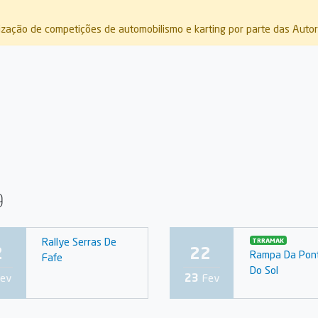
rização de competições de automobilismo e karting por parte das Auto
9
Rallye Serras De
TRRAMAK
2
22
Rampa Da Pon
Fafe
Do Sol
ev
23
Fev