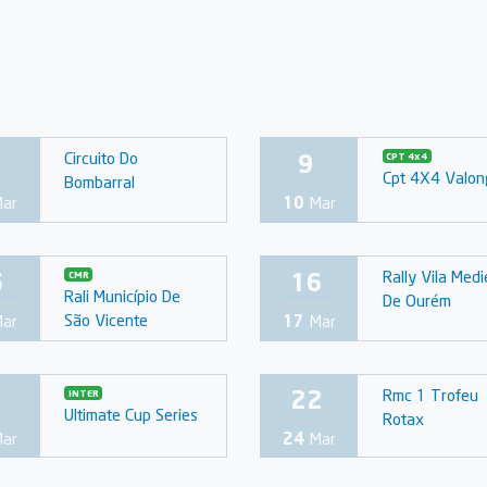
9
Circuito Do
CPT 4x4
Cpt 4X4 Valon
Bombarral
ar
10
Mar
5
16
Rally Vila Medi
CMR
Rali Município De
De Ourém
São Vicente
ar
17
Mar
1
22
Rmc 1 Trofeu
INTER
Ultimate Cup Series
Rotax
ar
24
Mar