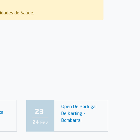
ridades de Saúde.
Open De Portugal
23
ta
De Karting -
Bombarral
24
Fev