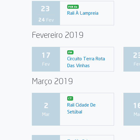
23
PER Ex
Rali À Lampreia
24
Fev
Fevereiro 2019
17
FM
2
Circuito Terra Rota
Fev
Fe
Das Vinhas
Março 2019
CT
2
1
Rali Cidade De
Setúbal
Mar
Ma