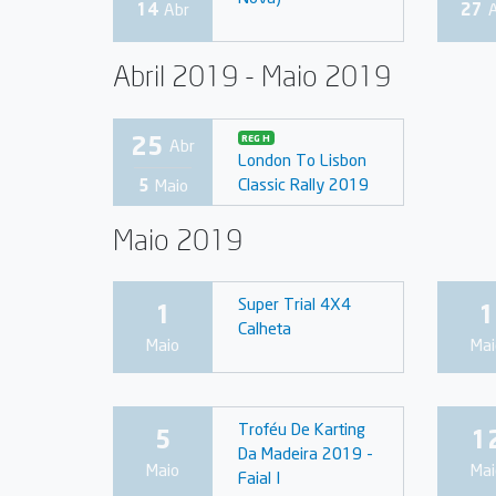
14
Abr
27
Abril 2019 - Maio 2019
25
REG H
Abr
London To Lisbon
Classic Rally 2019
5
Maio
Maio 2019
Super Trial 4X4
1
1
Calheta
Maio
Mai
Troféu De Karting
5
1
Da Madeira 2019 -
Maio
Mai
Faial I